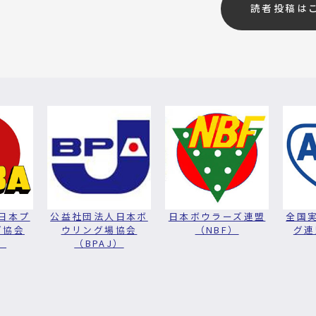
読者投稿は
日本プ
公益社団法人日本ボ
日本ボウラーズ連盟
全国
グ協会
ウリング場協会
（NBF）
グ連
）
（BPAJ）