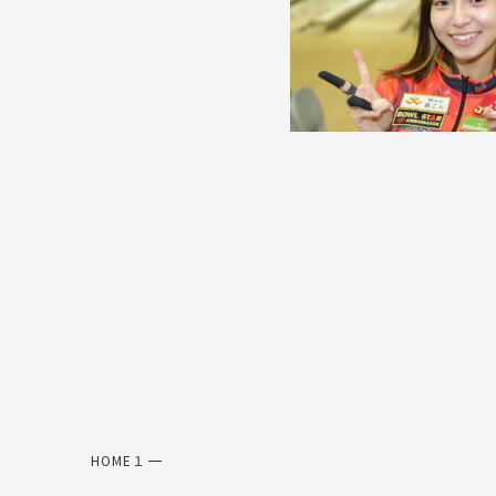
HOME
１