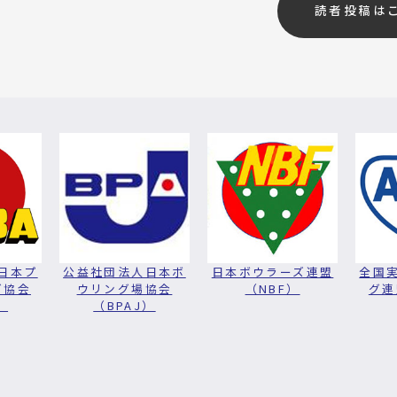
読者投稿は
日本プ
公益社団法人日本ボ
日本ボウラーズ連盟
全国
グ協会
ウリング場協会
（NBF）
グ連
）
（BPAJ）