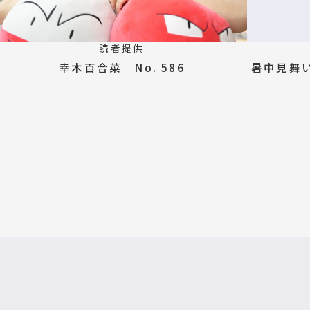
読者提供
幸木百合菜 No. 586
暑中見舞