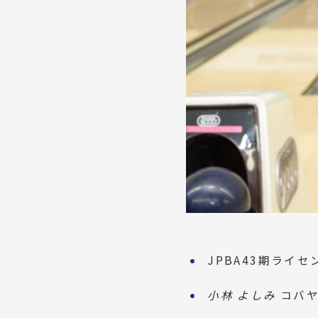
JPBA43期ライセン
小林 よしみ
コバヤシ