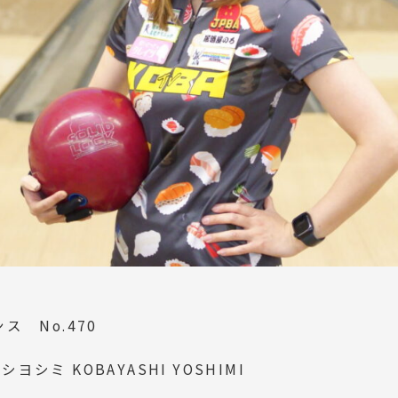
ス No.470
ヨシミ KOBAYASHI YOSHIMI